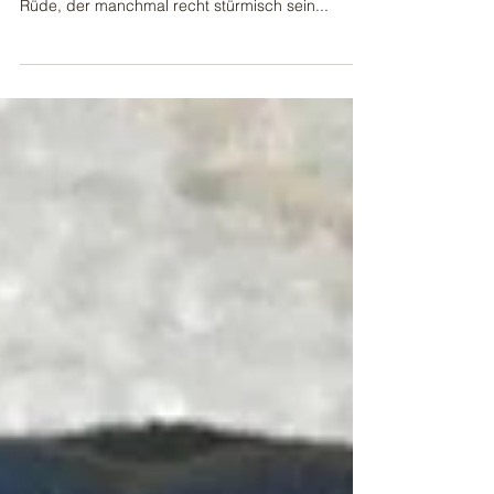
Heute stelle ich Euch Melanie und Max aus der
Dienstagsgruppe vor. 💁‍♀️🐶 Max ist ein junger
Rüde, der manchmal recht stürmisch sein...