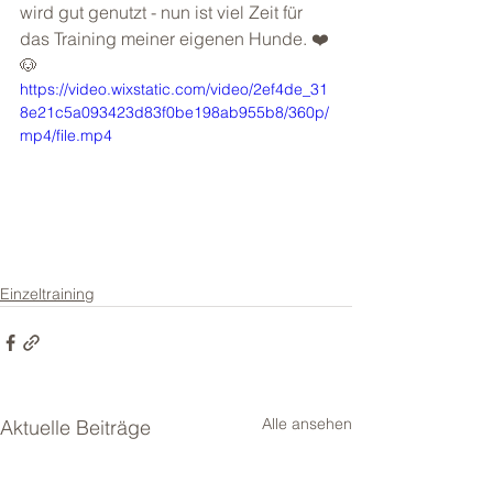
wird gut genutzt - nun ist viel Zeit für 
das Training meiner eigenen Hunde. ❤️
🐶
https://video.wixstatic.com/video/2ef4de_31
8e21c5a093423d83f0be198ab955b8/360p/
mp4/file.mp4
Einzeltraining
Alle ansehen
Aktuelle Beiträge