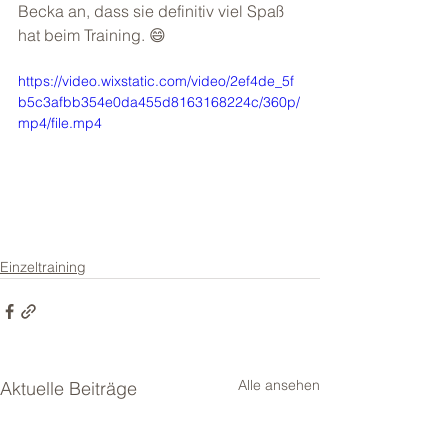
Becka an, dass sie definitiv viel Spaß 
hat beim Training. 😄
https://video.wixstatic.com/video/2ef4de_5f
b5c3afbb354e0da455d8163168224c/360p/
mp4/file.mp4
Einzeltraining
Alle ansehen
Aktuelle Beiträge