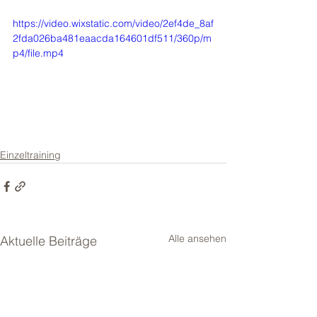
https://video.wixstatic.com/video/2ef4de_8af
2fda026ba481eaacda164601df511/360p/m
p4/file.mp4
Einzeltraining
Alle ansehen
Aktuelle Beiträge